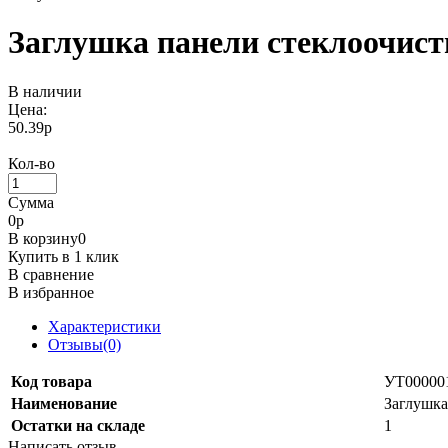
Заглушка панели стеклоочисти
В наличии
Цена:
50.39р
Кол-во
Сумма
0
р
В корзину
0
Купить в 1 клик
В сравнение
В избранное
Характеристики
Отзывы(0)
Код товара
УТ00000
Наименование
Заглушка
Остатки на складе
1
Написать отзыв